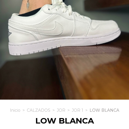
Inicio
>
CALZADOS
>
JOR
>
JOR 1
>
LOW BLANCA
LOW BLANCA