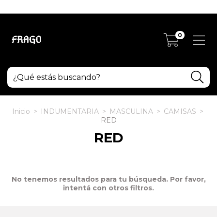
TODO LO QUE NECESITAS
0
Inicio
>
INDUMENTARIA
>
MASCULINA
>
CAMISAS
>
RED
RED
No tenemos resultados para tu búsqueda. Por favor,
intentá con otros filtros.